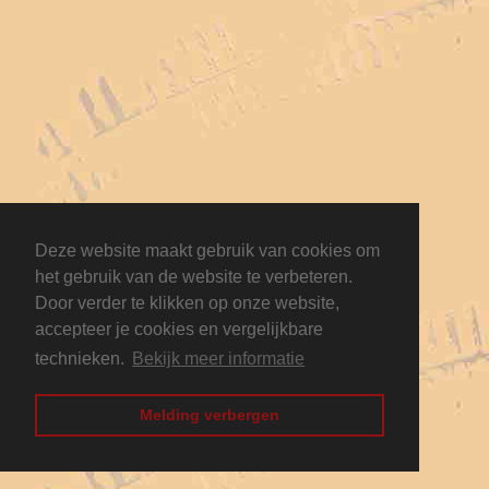
Deze website maakt gebruik van cookies om
het gebruik van de website te verbeteren.
Door verder te klikken op onze website,
accepteer je cookies en vergelijkbare
technieken.
Bekijk meer informatie
Melding verbergen