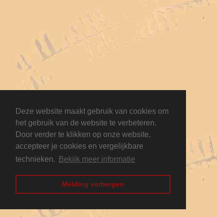
Deze website maakt gebruik van cookies om
het gebruik van de website te verbeteren.
Door verder te klikken op onze website,
accepteer je cookies en vergelijkbare
technieken.
Bekijk meer informatie
Melding verbergen