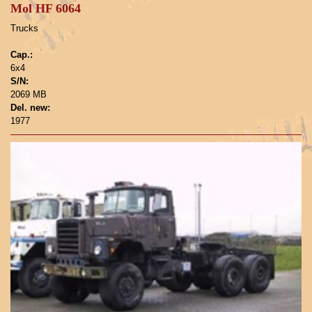
Mol HF 6064
Trucks
Cap.:
6x4
S/N:
2069 MB
Del. new:
1977